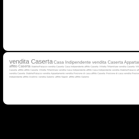
vendita Caserta
Casa Indipendente vendita Caserta
Apparta
affitto Caserta
Stabile/Palazzo vendita Caserta
Casa Indipendente affitto Caserta
Villetta Trifamiliare vendita Caserta
Vil
Caserta
affitto
affitto Caserta
Villetta Trifamiliare vendita
Casa Indipendente affitto
Casa Indipendente vendita
Stabile/Palazzo af
vendita Caserta
Stabile/Palazzo vendita
Appartamento vendita
Porzione di casa affitto Caserta
Porzione di casa vendita
Porzion
Indipendente affitto Avellino
vendita Salerno
affitto Napoli
affitto
affitto Salerno