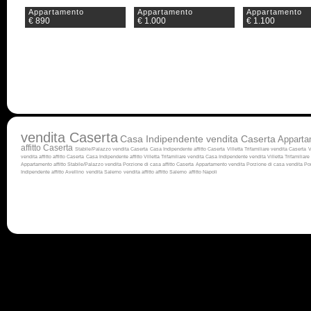
Appartamento
Appartamento
Appartamento
€ 890
€ 1.000
€ 1.100
vendita Caserta
Casa Indipendente vendita Caserta
Apparta
affitto Caserta
Stabile/Palazzo vendita Caserta
Casa Indipendente affitto Caserta
Villetta Trifamiliare vendita Caserta
V
vendita
affitto
affitto Caserta
Casa Indipendente affitto
Villetta Trifamiliare vendita
Casa Indipendente vendita
Villetta Trifamiliare 
Appartamento affitto
Stabile/Palazzo vendita
Porzione di casa affitto Caserta
Appartamento vendita
Porzione di casa vendita
Por
Indipendente affitto Avellino
vendita Salerno
vendita
affitto
affitto Salerno
affitto Napoli