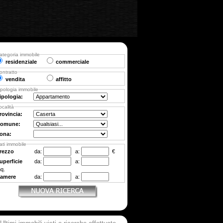
ategoria immobile
residenziale
commerciale
ontratto
vendita
affitto
ipologia immobile
ipologia:
ocalità
rovincia:
omune:
ona:
ati immobile
rezzo
da:
a:
€
uperficie
da:
a:
q.
amere
da:
a: