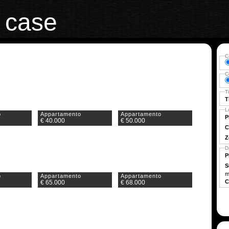
case
C
C
T
T
L
o
Appartamento
Appartamento
P
€ 40.000
€ 50.000
C
Z
D
P
S
m
o
Appartamento
Appartamento
C
€ 65.000
€ 68.000