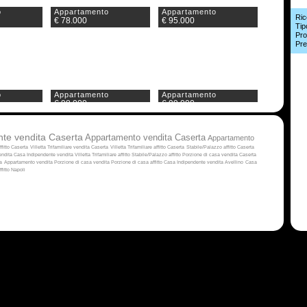
o
Appartamento
Appartamento
Ric
€ 78.000
€ 95.000
Tip
Pro
Pre
o
Appartamento
Appartamento
€ 98.000
€ 99.000
te vendita Caserta
Appartamento vendita Caserta
Appartamento
fitto Caserta
Villetta Trifamiliare vendita Caserta
Villetta Trifamiliare affitto Caserta
Stabile/Palazzo affitto Caserta
vendita
Casa Indipendente vendita
Villetta Trifamiliare affitto
Stabile/Palazzo affitto
Porzione di casa vendita Caserta
a
Appartamento vendita
Porzione di casa vendita
Porzione di casa affitto
Casa Indipendente vendita Avellino
Casa
ffitto Napoli
o
Appartamento
Appartamento
€ 110.000
€ 115.000
o
Appartamento
Appartamento
€ 130.000
€ 130.000