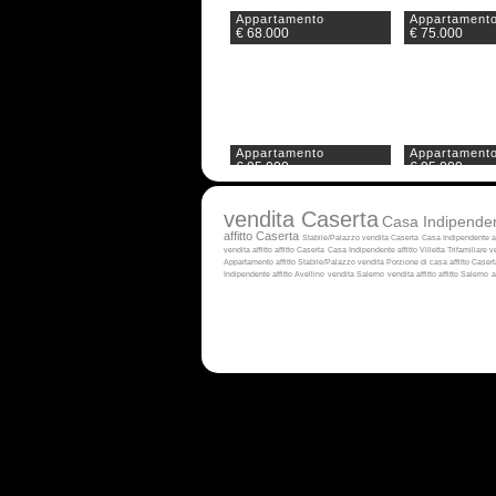
Appartamento
Appartament
€ 68.000
€ 75.000
Appartamento
Appartament
€ 95.000
€ 95.000
vendita Caserta
Casa Indipenden
affitto Caserta
Stabile/Palazzo vendita Caserta
Casa Indipendente af
vendita
affitto
affitto Caserta
Casa Indipendente affitto
Villetta Trifamiliare 
Appartamento affitto
Stabile/Palazzo vendita
Porzione di casa affitto Casert
Indipendente affitto Avellino
vendita Salerno
vendita
affitto
affitto Salerno
a
Appartamento
Appartament
€ 100.000
€ 105.000
Appartamento
Appartament
€ 125.000
€ 129.000