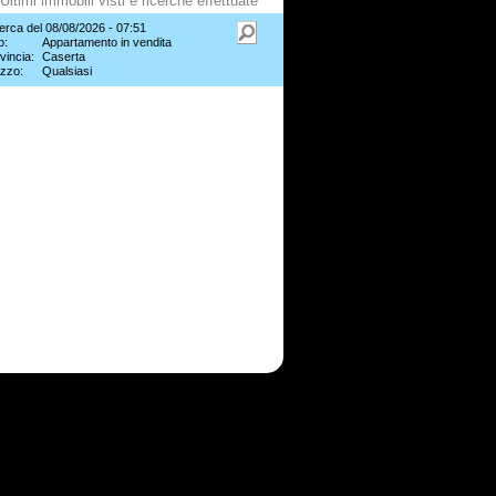
Ultimi immobili visti e ricerche effettuate
erca del 08/08/2026 - 07:51
o:
Appartamento in vendita
vincia:
Caserta
zzo:
Qualsiasi