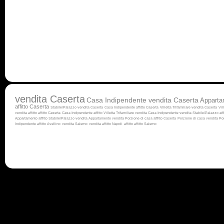
vendita Caserta
Casa Indipendente vendita Caserta
Apparta
affitto Caserta
Stabile/Palazzo vendita Caserta
Casa Indipendente affitto Caserta
Villetta Trifamiliare vendita Caserta
Vil
vendita
affitto
affitto Caserta
Casa Indipendente affitto
Villetta Trifamiliare vendita
Casa Indipendente vendita
Stabile/Palazzo aff
Appartamento affitto
Stabile/Palazzo vendita
Appartamento vendita
Porzione di casa affitto Caserta
Porzione di casa vendita
Por
Indipendente affitto Avellino
vendita Salerno
vendita
affitto Napoli
affitto
affitto Salerno