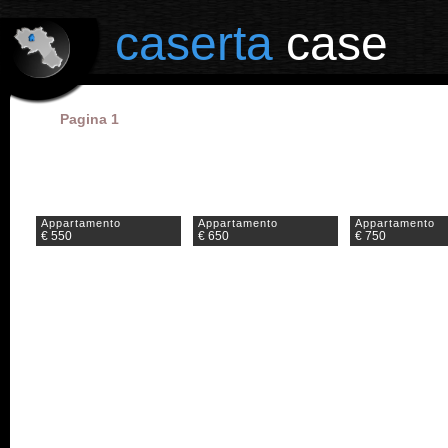
il portale degli annunci immobiliari in provincia di Caserta
caserta
case
Pagina 1
Appartamento
Appartamento
Appartamento
€ 550
€ 650
€ 750